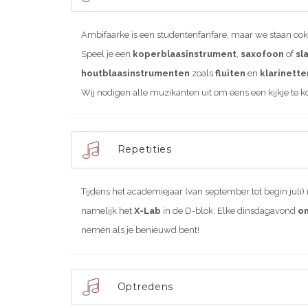
Ambifaarke is een studentenfanfare, maar we staan ook o
Speel je een
koperblaasinstrument
,
saxofoon
of
sl
houtblaasinstrumenten
zoals
fluiten
en
klarinette
Wij nodigen alle muzikanten uit om eens een kijkje te 
Repetities
Tijdens het academiejaar (van september tot begin juli)
namelijk het
X-Lab
in de D-blok
. Elke dinsdagavond
o
nemen als je benieuwd bent!
Optredens