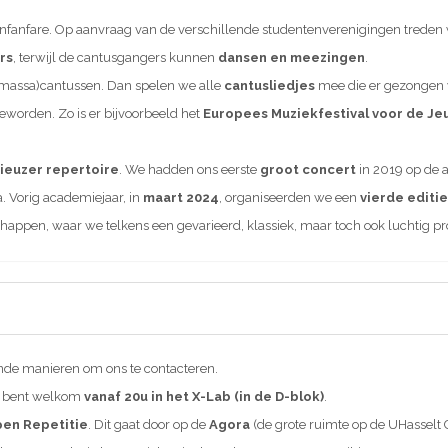
enfanfare. Op aanvraag van de verschillende studentenverenigingen treden
rs
, terwijl de cantusgangers kunnen
dansen en meezingen
.
(massa)cantussen. Dan spelen we alle
cantusliedjes
mee die er gezongen
worden. Zo is er bijvoorbeeld het
Europees Muziekfestival voor de Je
ieuzer repertoire
. We hadden ons eerste
groot concert
in 2019 op de 
 Vorig academiejaar, in
maart 2024
, organiseerden we een
vierde editie
schappen, waar we telkens een gevarieerd, klassiek, maar toch ook luchtig
ende manieren om ons te contacteren.
e bent welkom
vanaf 20u in het X-Lab (in de D-blok)
.
en Repetitie
. Dit gaat door op de
Agora
(de grote ruimte op de UHasselt 