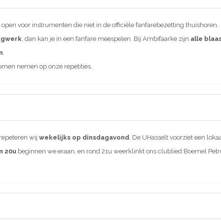
pen voor instrumenten die niet in de officiële fanfarebezetting thuishoren.
agwerk
, dan kan je in een fanfare meespelen. Bij Ambifaarke zijn
alle bla
n
.
komen nemen op onze repetities.
 repeteren wij
wekelijks op dinsdagavond
. De UHasselt voorziet een lok
m 20u
beginnen we eraan, en rond 21u weerklinkt ons clublied Boemel Petrus a