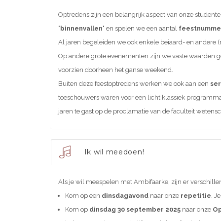
Optredens zijn een belangrijk aspect van onze student
'binnenvallen'
en spelen we een aantal
feestnumme
Al jaren begeleiden we ook enkele beiaard- en andere 
Op andere grote evenementen zijn we vaste waarden ge
voorzien doorheen het ganse weekend.
Buiten deze feestoptredens werken we ook aan een
ser
toeschouwers waren voor een licht klassiek programma.
jaren te gast op de proclamatie van de faculteit weten
Ik wil meedoen!
Als je wil meespelen met Ambifaarke, zijn er verschill
Kom op een
dinsdagavond
naar onze
repetitie
. J
Kom op
dinsdag 30 september 2025
naar onze
Op