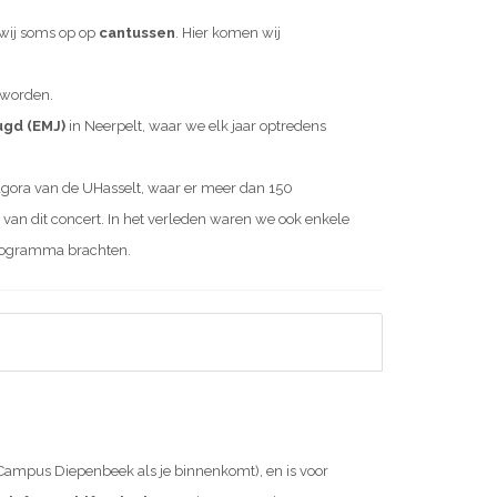
 wij soms op op
cantussen
. Hier komen wij
 worden.
ugd (EMJ)
in Neerpelt, waar we elk jaar optredens
agora van de UHasselt, waar er meer dan 150
van dit concert. In het verleden waren we ook enkele
 programma brachten.
Campus Diepenbeek als je binnenkomt), en is voor