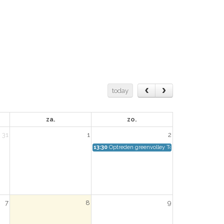
today
za.
zo.
31
1
2
13:30
Optreden greenvolley Tongerlo
7
8
9