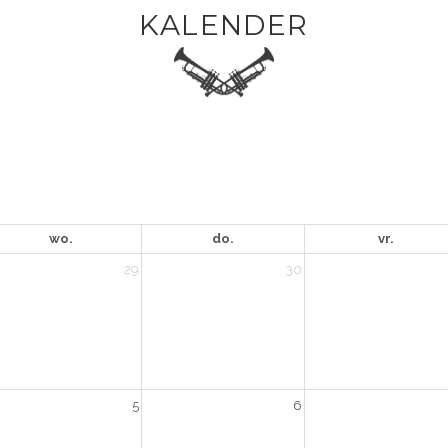
KALENDER
wo.
do.
vr.
29
30
5
6