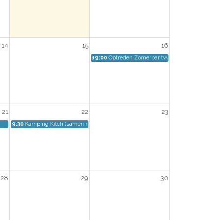
14
15
16
19:00
Optreden Zomerbar tvv KOTK
21
22
23
9:30
Kamping Kitch (samen met Toeternietoe)
28
29
30