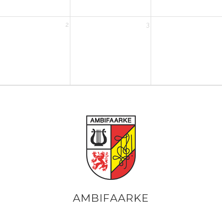
2
3
AMBIFAARKE