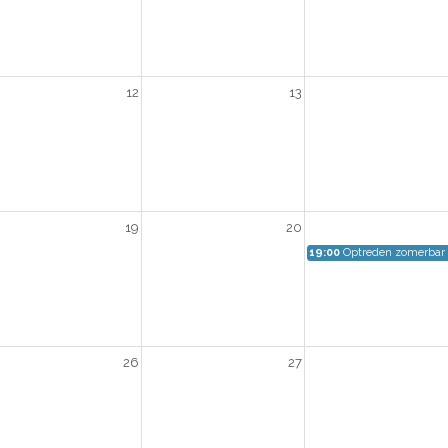
12
13
19
20
19:00
Optreden zomerbar
26
27