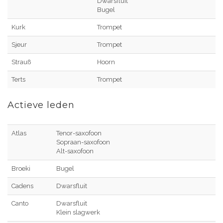
Dwarsfluit
Bugel
Kurk
Trompet
Sjeur
Trompet
Strauß
Hoorn
Terts
Trompet
Actieve leden
Atlas
Tenor-saxofoon
Sopraan-saxofoon
Alt-saxofoon
Broeki
Bugel
Cadens
Dwarsfluit
Canto
Dwarsfluit
Klein slagwerk