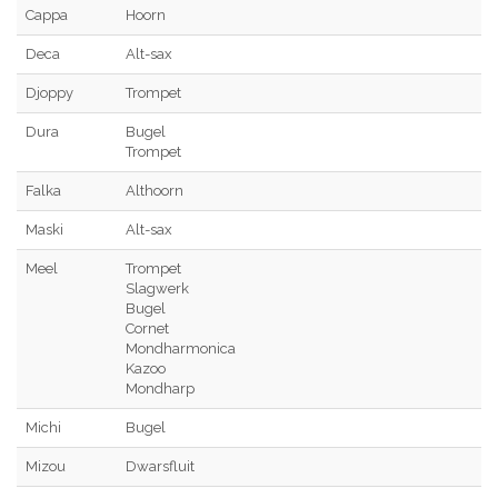
Cappa
Hoorn
Deca
Alt-sax
Djoppy
Trompet
Dura
Bugel
Trompet
Falka
Althoorn
Maski
Alt-sax
Meel
Trompet
Slagwerk
Bugel
Cornet
Mondharmonica
Kazoo
Mondharp
Michi
Bugel
Mizou
Dwarsfluit