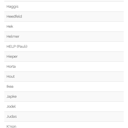
Haggis
Heedfeld
Hek
Helmer
HELP (Pauli)
Hieper
Horta
Hout
Ikea
Japke
Jodel
Judas
K'non