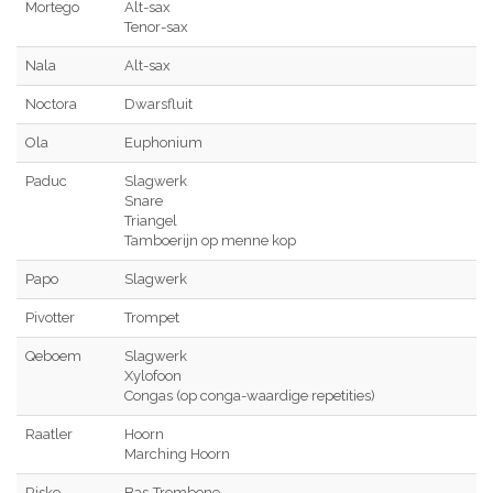
Mortego
Alt-sax
Tenor-sax
Nala
Alt-sax
Noctora
Dwarsfluit
Ola
Euphonium
Paduc
Slagwerk
Snare
Triangel
Tamboerijn op menne kop
Papo
Slagwerk
Pivotter
Trompet
Qeboem
Slagwerk
Xylofoon
Congas (op conga-waardige repetities)
Raatler
Hoorn
Marching Hoorn
Risko
Bas-Trombone