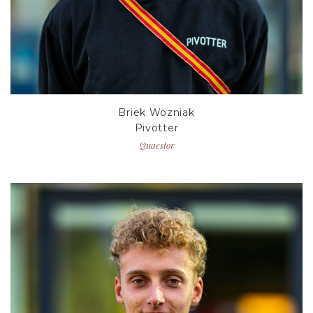
Briek Wozniak
Pivotter
Quaestor