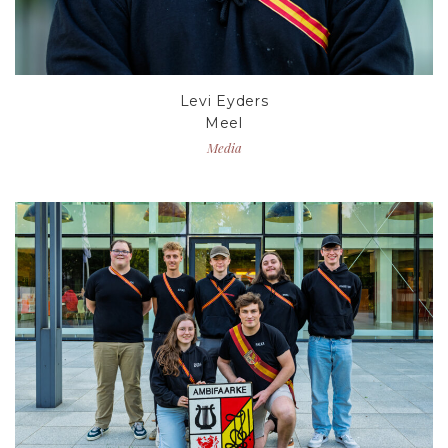
Levi Eyders
Meel
Media