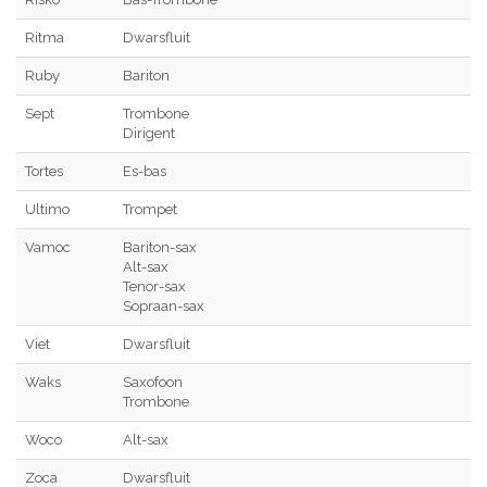
Ritma
Dwarsfluit
Ruby
Bariton
Sept
Trombone
Dirigent
Tortes
Es-bas
Ultimo
Trompet
Vamoc
Bariton-sax
Alt-sax
Tenor-sax
Sopraan-sax
Viet
Dwarsfluit
Waks
Saxofoon
Trombone
Woco
Alt-sax
Zoca
Dwarsfluit