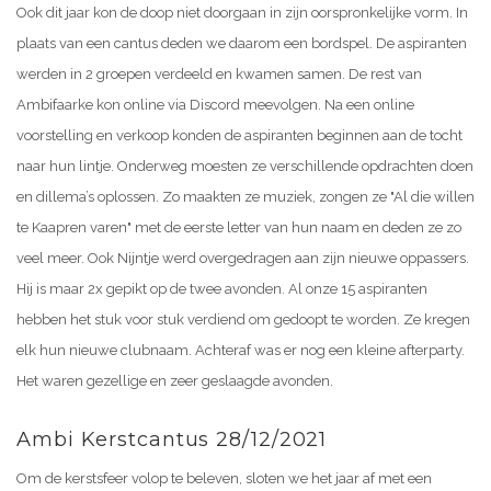
Ook dit jaar kon de doop niet doorgaan in zijn oorspronkelijke vorm. In
plaats van een cantus deden we daarom een bordspel. De aspiranten
werden in 2 groepen verdeeld en kwamen samen. De rest van
Ambifaarke kon online via Discord meevolgen. Na een online
voorstelling en verkoop konden de aspiranten beginnen aan de tocht
naar hun lintje. Onderweg moesten ze verschillende opdrachten doen
en dillema’s oplossen. Zo maakten ze muziek, zongen ze "Al die willen
te Kaapren varen" met de eerste letter van hun naam en deden ze zo
veel meer. Ook Nijntje werd overgedragen aan zijn nieuwe oppassers.
Hij is maar 2x gepikt op de twee avonden. Al onze 15 aspiranten
hebben het stuk voor stuk verdiend om gedoopt te worden. Ze kregen
elk hun nieuwe clubnaam. Achteraf was er nog een kleine afterparty.
Het waren gezellige en zeer geslaagde avonden.
Ambi Kerstcantus 28/12/2021
Om de kerstsfeer volop te beleven, sloten we het jaar af met een