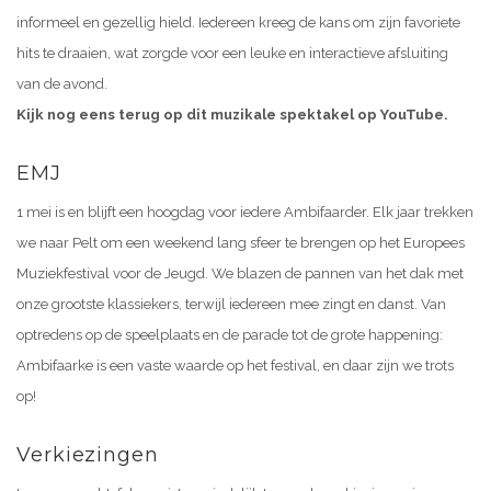
informeel en gezellig hield. Iedereen kreeg de kans om zijn favoriete
hits te draaien, wat zorgde voor een leuke en interactieve afsluiting
van de avond.
Kijk nog eens terug op dit muzikale spektakel op YouTube.
EMJ
1 mei is en blijft een hoogdag voor iedere Ambifaarder. Elk jaar trekken
we naar Pelt om een weekend lang sfeer te brengen op het Europees
Muziekfestival voor de Jeugd. We blazen de pannen van het dak met
onze grootste klassiekers, terwijl iedereen mee zingt en danst. Van
optredens op de speelplaats en de parade tot de grote happening:
Ambifaarke is een vaste waarde op het festival, en daar zijn we trots
op!
Verkiezingen