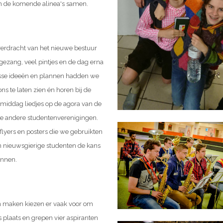
in de komende alinea's samen.
verdracht van het nieuwe bestuur
l gezang, veel pintjes en de dag erna
frisse ideeën en plannen hadden we
ons te laten zien én horen bij de
 middag liedjes op de agora van de
 de andere studentenverenigingen.
flyers en posters die we gebruikten
n nieuwsgierige studenten de kans
ennen.
n maken kiezen er vaak voor om
plaats en grepen vier aspiranten