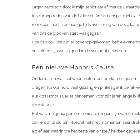
Organisatorisch sloot ik mijn seniorjaar af met de Beiaardc
lustrumoptreden van de UHasselt (in samenspel met o.a.
retrospect had ik de nodige tijdsinvestering van deze laat
van ons de blok van start was gegaan.
Hoe dan ook, we zijn er bovenop gekomen: beide eveneme
en zelden zijn we zo goed in de spotlight gekomen.
Een nieuwe Honoris Causa
Ondertussen was het weer september en dus ook tijd om h
dragen. Na opnieuw veel gezang en pintjes gaf ik de fakk
Kurk tot Honoris Causa benoemen voor zijn jarenlange bij
Ambifaarke.
Het was me genoegen om senior te mogen zijn van Ambif
carrière af te sluiten. Hoewel het met momenten zeer druk 
actief jaar waarin we het beste van onszelf hebben gegeve