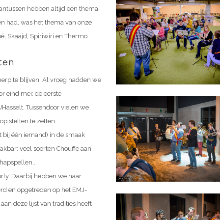
cantussen hebben altijd een thema.
en had, was het thema van onze
, Skaajd, Spiriwiri en Thermo.
iten
erp te blijven. Al vroeg hadden we
or eind mei: de eerste
UHasselt. Tussendoor vielen we
 stelten te zetten.
st bij één iemand) in de smaak
fakbar: veel soorten Chouffe aan
hapspellen...
rly. Daarbij hebben we naar
vierd en opgetreden op het EMJ-
an deze lijst van tradities heeft