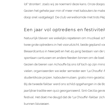
(of 'stronten', zoals wij ze noemen) deze kans. Onze doop
Gezien het gehele jaar min of meer met kabouters te mak
doop snel vastgelegd. De club verwelkomde met trots Pépé
Een jaar vol optredens en festivite
Natuurlijk bleven we wekelijks repeteren om muzikaal sch
twee grote optredens in het vooruitzicht, beide gepland vo
Beiaardcantus in Neerpelt en het 45-jarig bestaan van de 
spontaan cantussen en andere feesten binnen om de boel op
Gezien de bieren van Achouffe bij ons (of toch op zijn min
vielen, organiseerden we ieder semester een 'La Chouffe'-
studentikoze prijzen, kaboutermutsen, gratis mini-gezelsc
Bij de tweede fakbar werd ons schild opgehangen in de Bo
jaarlijkse traditie een quiz georganiseerd, Sint-Cecilia ge
festival. Het doet me deugd dat de 'La Chouffe'-fakbar zich a
kunnen bijvoegen.