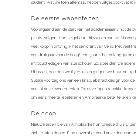
student. Wat we toen allemaal hebben uitgespookt vat ik 
De eerste wapenfeiten
Voorafgaand aan de start van het academiejaar vindt de o
plaats. Volgens traditie gebeurt dit via een cantus. Na vee
veel koppijn ontving ik het seniorlint van Ceno. Met veel 
een druk jaar voor de boeg! Ieder jaar is het belangrijk om 
introductiedagen van alle scholen. Zo speelden we iedere
UHasselt, deelden we flyers uit en gingen we buurten bij
Sutske voorzag ons van een knap, abstract design voor de 
voor al onze evenementen. Op onze 'open repetitie' krege
om eens mee te repeteren en Ambifaarke beter te leren k
De doop
Nieuwe leden die van Ambifaarke hun tweede thuis wille
zich te laten dopen. Eind november vond onze doopcantus 