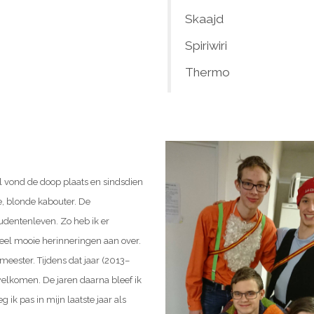
Skaajd
Spiriwiri
Thermo
el vond de doop plaats en sindsdien
e, blonde kabouter. De
udentenleven. Zo heb ik er
veel mooie herinneringen aan over.
eester. Tijdens dat jaar (2013–
elkomen. De jaren daarna bleef ik
 ik pas in mijn laatste jaar als