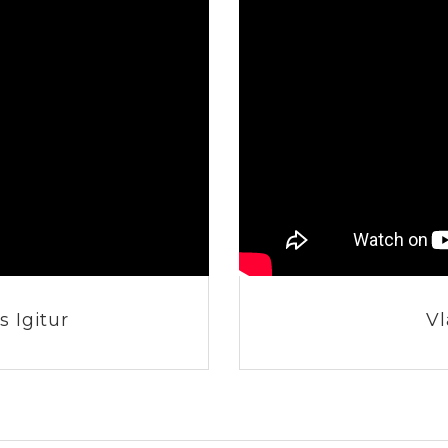
 Igitur
V