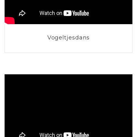
Vogeltjesdans