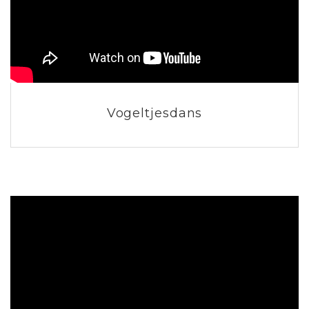
Vogeltjesdans