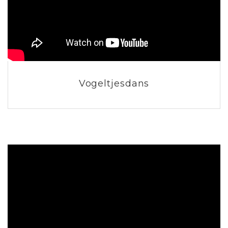
Vogeltjesdans